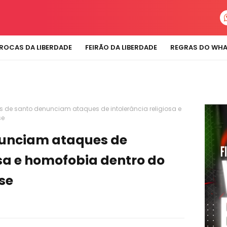
ROCAS DA LIBERDADE
FEIRÃO DA LIBERDADE
REGRAS DO WH
as de santo denunciam ataques de intolerância religiosa e
se
nunciam ataques de
osa e homofobia dentro do
se