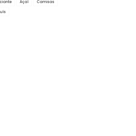
ciante
Açaí
Camisas
uís