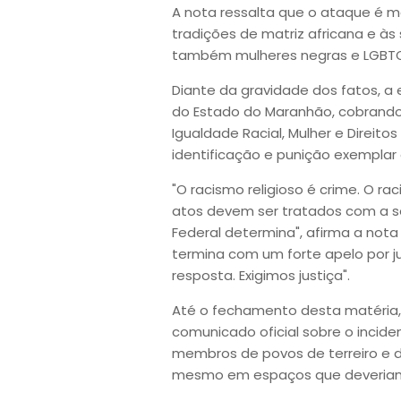
A nota ressalta que o ataque é ma
tradições de matriz africana e às
também mulheres negras e LGBTQ
Diante da gravidade dos fatos, 
do Estado do Maranhão, cobrando 
Igualdade Racial, Mulher e Direi
identificação e punição exemplar 
"O racismo religioso é crime. O ra
atos devem ser tratados com a se
Federal determina", afirma a nota
termina com um forte apelo por ju
resposta. Exigimos justiça".
Até o fechamento desta matéria,
comunicado oficial sobre o incide
membros de povos de terreiro e 
mesmo em espaços que deveriam 