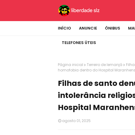
INÍCIO
ANUNCIE
ÔNIBUS
MA
TELEFONES ÚTEIS
Página inicial
Terreiro de Iemanjá
Filh
homofobia dentro do Hospital Maranhen
Filhas de santo de
intolerância religi
Hospital Maranhen
agosto 01, 2025