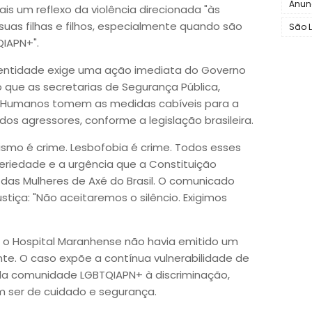
Anun
is um reflexo da violência direcionada "às
 suas filhas e filhos, especialmente quando são
São L
IAPN+".
a entidade exige uma ação imediata do Governo
que as secretarias de Segurança Pública,
tos Humanos tomem as medidas cabíveis para a
dos agressores, conforme a legislação brasileira.
cismo é crime. Lesbofobia é crime. Todos esses
riedade e a urgência que a Constituição
 das Mulheres de Axé do Brasil. O comunicado
stiça: "Não aceitaremos o silêncio. Exigimos
 o Hospital Maranhense não havia emitido um
nte. O caso expõe a contínua vulnerabilidade de
da comunidade LGBTQIAPN+ à discriminação,
ser de cuidado e segurança.