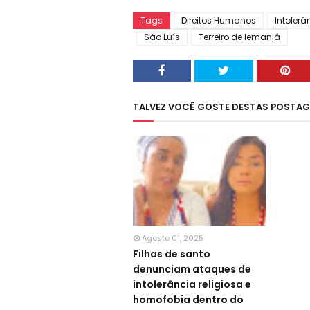
Tags
Direitos Humanos
Intolerâ
São Luís
Terreiro de Iemanjá
TALVEZ VOCÊ GOSTE DESTAS POSTA
Agosto 01, 2025
Filhas de santo
denunciam ataques de
intolerância religiosa e
homofobia dentro do