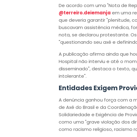
De acordo com uma "Nota de Repúd
@terreiro.deiemanja
em uma red
que deveria garantir "plenitude, c
buscavam assistência médica, fo
nota, se declarou protestante. Os
"questionando seu axé e definind
A publicação afirma ainda que ho
Hospital não interviu e até o m
disseminado", destaca o texto, q
intolerante".
Entidades Exigem Prov
A denúncia ganhou força com a ma
de Axé do Brasil e da Coordenaç
Solidariedade e Exigência de Provi
como uma "grave violação dos di
como racismo religioso, racismo ra