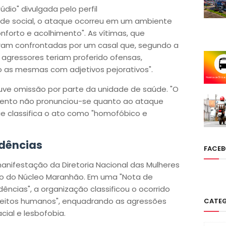
io" divulgada pelo perfil
e social, o ataque ocorreu em um ambiente
onforto e acolhimento". As vítimas, que
ram confrontadas por um casal que, segundo a
 agressores teriam proferido ofensas,
o as mesmas com adjetivos pejorativos".
uve omissão por parte da unidade de saúde. "O
omento não pronunciou-se quanto ao ataque
ue classifica o ato como "homofóbico e
idências
FACE
nifestação da Diretoria Nacional das Mulheres
ão do Núcleo Maranhão. Em uma "Nota de
dências", a organização classificou o ocorrido
reitos humanos", enquadrando as agressões
CATE
cial e lesbofobia.